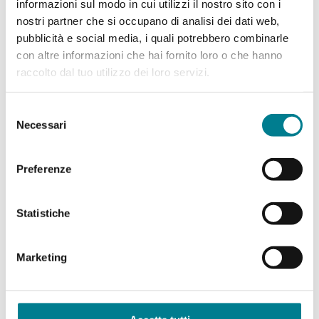
informazioni sul modo in cui utilizzi il nostro sito con i
La storia secolare del Monte San Salvatore e
nostri partner che si occupano di analisi dei dati web,
della sua chiesa.
pubblicità e social media, i quali potrebbero combinarle
con altre informazioni che hai fornito loro o che hanno
raccolto dal tuo utilizzo dei loro servizi.
Selezione
Necessari
del
consenso
Preferenze
Fiaba
Scopri le fiabe relative al Monte San Salvatore.
Statistiche
Marketing