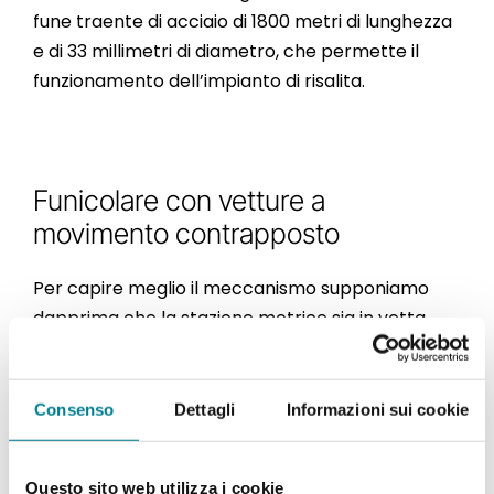
fune traente di acciaio di 1800 metri di lunghezza
e di 33 millimetri di diametro, che permette il
funzionamento dell’impianto di risalita.
Funicolare con vetture a
movimento contrapposto
Per capire meglio il meccanismo supponiamo
dapprima che la stazione motrice sia in vetta.
Immaginiamo inoltre che la vettura 1 si trovi nella
stazione a valle (Paradiso) e la vettura 2 in quella
a monte (vetta San Salvatore). Le due cabine
Consenso
Dettagli
Informazioni sui cookie
sono collegate l’una con l’altra mediante la fune
che è avvolta alla ruota motrice. Quando
Questo sito web utilizza i cookie