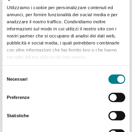
quest’ultima gira, la vettura 1 viene trainata verso
Utilizziamo i cookie per personalizzare contenuti ed
monte, mentre la vettura 2 scende per gravità
annunci, per fornire funzionalità dei social media e per
verso valle.
analizzare il nostro traffico. Condividiamo inoltre
informazioni sul modo in cui utilizzi il nostro sito con i
Una volta raggiunta la stazione intermedia di
nostri partner che si occupano di analisi dei dati web,
Pazzallo, se la ruota motrice è mossa nell’altra
pubblicità e social media, i quali potrebbero combinarle
direzione, il moto delle vetture s’inverte. La
con altre informazioni che hai fornito loro o che hanno
vettura 2 è trainata verso la vetta e la vettura 1
raccolto dal tuo utilizzo dei loro servizi.
scende per gravità verso Paradiso.
Selezione
Dato che la lunghezza delle due tratte è uguale,
Necessari
del
le vetture arriveranno nuovamente e
consenso
contemporaneamente alle rispettive stazioni di
Preferenze
testa. Capito questo meccanismo, basta
sostituire la ruota motrice, immaginata
precedentemente a monte, con una semplice
Statistiche
ruota di rinvio, portarla alla stazione intermedia,
collegarla con un motore elettrico da 200 kW di