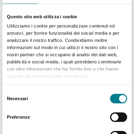
Questo sito web utilizza i cookie
RISTORANTE VETTA
Utilizziamo i cookie per personalizzare contenuti ed
Dirsi “buon appetito” toccando il cielo con
annunci, per fornire funzionalità dei social media e per
un dito.
analizzare il nostro traffico. Condividiamo inoltre
informazioni sul modo in cui utilizzi il nostro sito con i
nostri partner che si occupano di analisi dei dati web,
Scopri di più
pubblicità e social media, i quali potrebbero combinarle
con altre informazioni che hai fornito loro o che hanno
raccolto dal tuo utilizzo dei loro servizi.
Selezione
Necessari
del
consenso
Preferenze
CULTURA E MUSEO