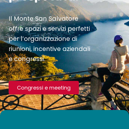
Il Monte San Salvatore
offre spazi e servizi perfetti
per l’organizzazione di
riunioni, incentive aziendali
e congressi.
Congressi e meeting