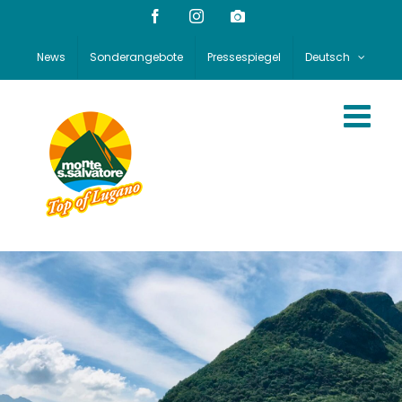
Skip
Facebook
Instagram
Webcam
to
content
News
Sonderangebote
Pressespiegel
Deutsch