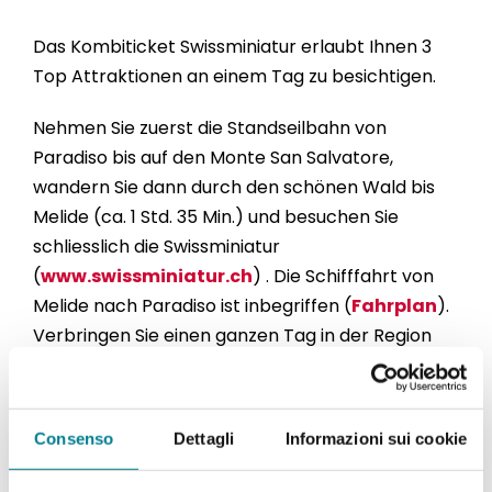
Das Kombiticket Swissminiatur erlaubt Ihnen 3
Top Attraktionen an einem Tag zu besichtigen.
Nehmen Sie zuerst die Standseilbahn von
Paradiso bis auf den Monte San Salvatore,
wandern Sie dann durch den schönen Wald bis
Melide (ca. 1 Std. 35 Min.) und besuchen Sie
schliesslich die Swissminiatur
(
www.swissminiatur.ch
) . Die Schifffahrt von
Melide nach Paradiso ist inbegriffen (
Fahrplan
).
Verbringen Sie einen ganzen Tag in der Region
rund um den Luganersee.
Erwachsene Fr. 54.- / Kinder 6-16 Jahre Fr. 27.-
Consenso
Dettagli
Informazioni sui cookie
Gruppenpreis ab 10 Personen: Fr. 42.- pro Person