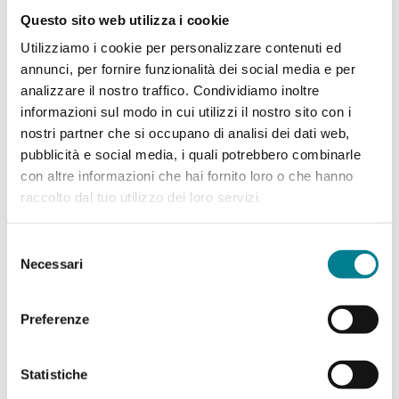
Schulen 6-25 Jahre: Fr. 21.- pro Person
Questo sito web utilizza i cookie
Ticketkauf am Schalter der San Salvatore Bahn
Utilizziamo i cookie per personalizzare contenuti ed
in Paradiso.
annunci, per fornire funzionalità dei social media e per
analizzare il nostro traffico. Condividiamo inoltre
Das Angebot gilt vom 29. März 2026 bis am 18.
informazioni sul modo in cui utilizzi il nostro sito con i
nostri partner che si occupano di analisi dei dati web,
Oktober 2026 und kann nicht mit anderen
pubblicità e social media, i quali potrebbero combinarle
Vergünstigungen kombiniert werden.
con altre informazioni che hai fornito loro o che hanno
raccolto dal tuo utilizzo dei loro servizi.
Selezione
Necessari
del
consenso
Preferenze
Statistiche