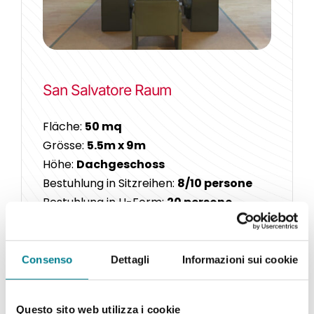
San Salvatore Raum
Fläche:
50 mq
Grösse:
5.5m x 9m
Höhe:
Dachgeschoss
Bestuhlung in Sitzreihen:
8/10 persone
Bestuhlung in U-Form:
20 persone
Theaterbestuhlung:
45 persone
Consenso
Dettagli
Informazioni sui cookie
Questo sito web utilizza i cookie