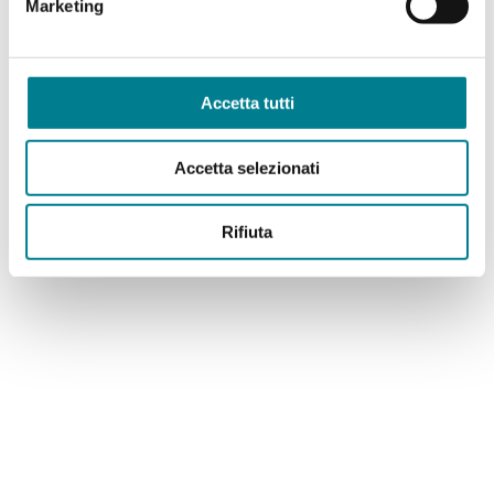
Marketing
Offerte „Meeting on the top“
Accetta tutti
For top meetings!
Accetta selezionati
Rifiuta