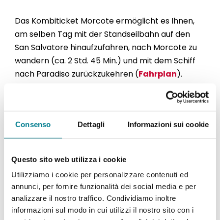
Das Kombiticket Morcote ermöglicht es Ihnen,
am selben Tag mit der Standseilbahn auf den
San Salvatore hinaufzufahren, nach Morcote zu
wandern (ca. 2 Std. 45 Min.) und mit dem Schiff
nach Paradiso zurückzukehren (
Fahrplan
).
Erwachsene
Fr. 46.20
Inhaber SBB Halbtax
Fr. 23.70
Consenso
Dettagli
Informazioni sui cookie
Gruppen ab 10 Personen
Fr. 28.80
Questo sito web utilizza i cookie
Kinder 6 – 16 Jahre
Fr. 22.20
Utilizziamo i cookie per personalizzare contenuti ed
annunci, per fornire funzionalità dei social media e per
Schulklassen 6 – 25 Jahre
Fr. 14.60
analizzare il nostro traffico. Condividiamo inoltre
informazioni sul modo in cui utilizzi il nostro sito con i