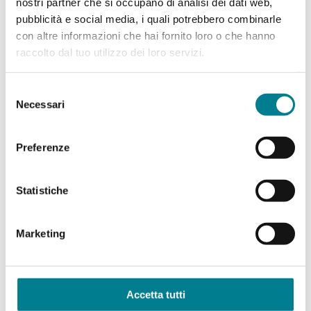
nostri partner che si occupano di analisi dei dati web,
Ticketkauf am Schalter der San Salvatore Bahn
pubblicità e social media, i quali potrebbero combinarle
in Paradiso.
con altre informazioni che hai fornito loro o che hanno
raccolto dal tuo utilizzo dei loro servizi.
Das Angebot gilt vom 29. März 2026 bis am 18.
Oktober 2026 und kann nicht mit anderen
Selezione
Vergünstigungen kombiniert werden.
Necessari
del
consenso
Preferenze
Statistiche
Marketing
Accetta tutti