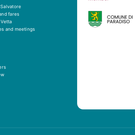
Salvatore
and fares
 Vetta
es and meetings
ers
ew