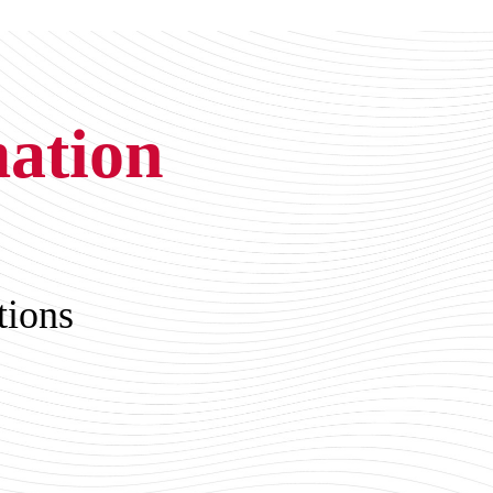
mation
tions