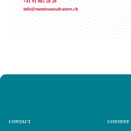
+41 91 985 28 28
info@montesansalvatore.ch
CONTACT
CONTENT