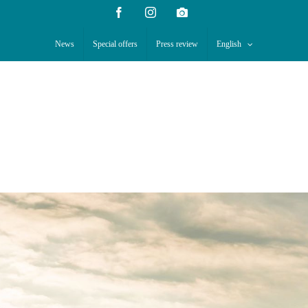
Facebook
Instagram
Webcam
News
Special offers
Press review
English