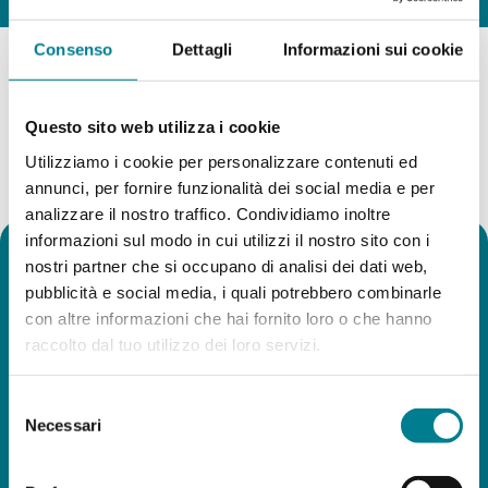
Consenso
Dettagli
Informazioni sui cookie
Nothing Found
Questo sito web utilizza i cookie
Utilizziamo i cookie per personalizzare contenuti ed
annunci, per fornire funzionalità dei social media e per
analizzare il nostro traffico. Condividiamo inoltre
informazioni sul modo in cui utilizzi il nostro sito con i
nostri partner che si occupano di analisi dei dati web,
pubblicità e social media, i quali potrebbero combinarle
con altre informazioni che hai fornito loro o che hanno
raccolto dal tuo utilizzo dei loro servizi.
CONTACTS
Funicolare Monte San Salvatore SA
Selezione
Via delle scuole 7 / CP 442
Necessari
del
CH-6902 Lugano-Paradiso
consenso