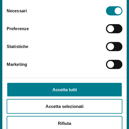
Selezione
Necessari
del
Torna alla pagina della rassegna stampa
consenso
Preferenze
Statistiche
Scopri altri contenuti
Marketing
Monte San Salvatore
Orari e tariffe
Ristorante Vetta
Congressi e meeting
Accetta tutti
Attività
Cultura e Museo
Accetta selezionati
Rifiuta