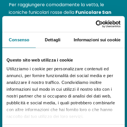
Per raggiungere comodamente la vetta, le
iconiche funicolari rosse della
Funicolare San
Salvatore
sono in funzione tutti i giorni con
corse ogni mezz’ora, dalle ore 9.00 fino alle 22.30
(esclusa la corsa delle 19.30).
Consenso
Dettagli
Informazioni sui cookie
Anche quest’anno, chi prenota una cena al
Ristorante Vetta può approfittare della speciale
Questo sito web utilizza i cookie
tariffa ridotta per la funicolare a soli 12
Utilizziamo i cookie per personalizzare contenuti ed
franchi
. Prenotazioni al numero
091 993 26 70
.
annunci, per fornire funzionalità dei social media e per
analizzare il nostro traffico. Condividiamo inoltre
Un’occasione perfetta per un’evasione serale
informazioni sul modo in cui utilizzi il nostro sito con i
tra natura, panorama e sapori d’eccellenza.
nostri partner che si occupano di analisi dei dati web,
pubblicità e social media, i quali potrebbero combinarle
Scarica il comunicato
con altre informazioni che hai fornito loro o che hanno
raccolto dal tuo utilizzo dei loro servizi.