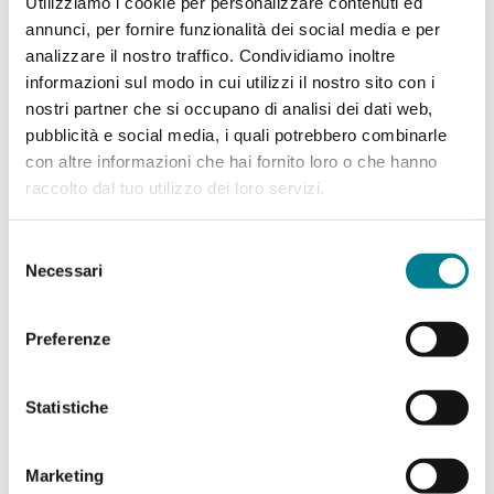
Utilizziamo i cookie per personalizzare contenuti ed
annunci, per fornire funzionalità dei social media e per
Links and downloads
analizzare il nostro traffico. Condividiamo inoltre
informazioni sul modo in cui utilizzi il nostro sito con i
Timetable and fares
nostri partner che si occupano di analisi dei dati web,
pubblicità e social media, i quali potrebbero combinarle
con altre informazioni che hai fornito loro o che hanno
raccolto dal tuo utilizzo dei loro servizi.
Selezione
Necessari
del
consenso
Preferenze
Statistiche
Marketing